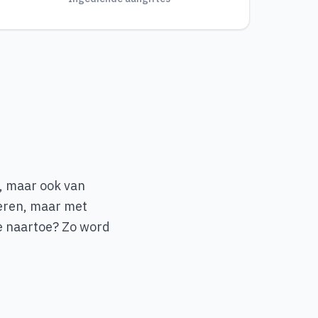
s, maar ook van
eren, maar met
je naartoe? Zo word