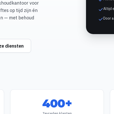
ekhoudkantoor voor
Altijd 
tes op tijd zijn én
ren — met behoud
Door a
ze diensten
400+
Tevreden klanten