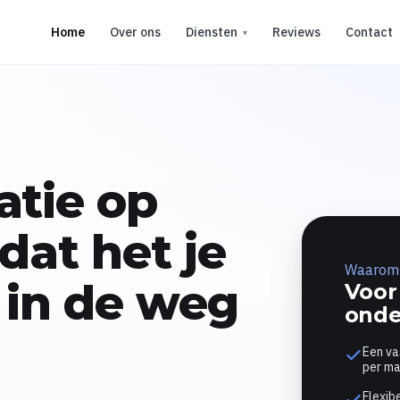
Home
Over ons
Diensten
Reviews
Contact
atie op
dat het je
Waarom 
in de weg
Voor
ond
Een va
per ma
Flexibe