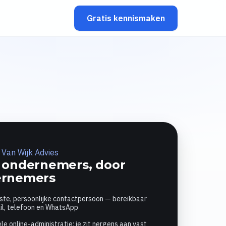
Gratis kennismaken
Van Wijk Advies
 ondernemers, door
ernemers
ste, persoonlijke contactpersoon — bereikbaar
il, telefoon en WhatsApp
le online-administratie; je zit nergens aan vast