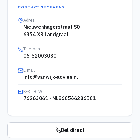
CONTACTGEGEVENS
Adres
Nieuwenhagerstraat 50
6374 XR Landgraaf
Telefoon
06-52003080
E-mail
info@vanwijk-advies.nl
KvK / BTW
76263061
·
NL860566286B01
Bel direct