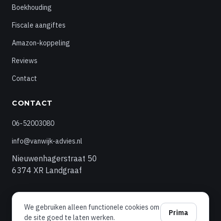
Boekhouding
Fiscale aangiftes
Amazon-koppeling
Reviews
Contact
CONTACT
06-52003080
info@vanwijk-advies.nl
Nieuwenhagerstraat 50
6374 XR Landgraaf
We gebruiken alleen functionele cookies om
© 2026 Van Wijk Advies
Prima
de site goed te laten werken.
Privacyverklaring
Algemene voorwaarden
·